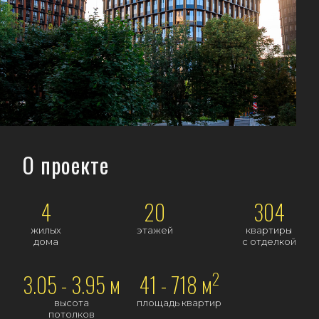
О проекте
4
20
304
жилых
этажей
квартиры
дома
с отделкой
2
3.05 - 3.95 м
41 - 718 м
высота
площадь квартир
потолков